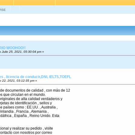
RSE
RIO WOOHOO!!
n
Julio 25, 2021, 05:30:04 pm
»
 , licencia de conducir,DNI, IELTS,TOEFL
o 22, 2021, 03:12:35 pm
»
de documentos de calidad , con más de 12
s que circulan en el mundo.
riginales de alta calidad verdaderos y
rjetas de identificación , sellos y
e países como : EE.UU. , Australia ,
Finlandia , Francia , Alemania ,
udáfrica , España , Reino Unido. Esta
onal y realizar su pedido , visite
contacto con nosotros por correo