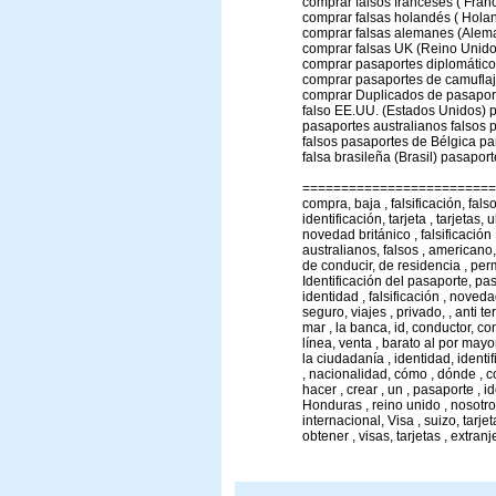
comprar falsos franceses ( Franci
comprar falsas holandés ( Hola
comprar falsas alemanes (Alema
comprar falsas UK (Reino Unido
comprar pasaportes diplomáticos
comprar pasaportes de camuflaj
comprar Duplicados de pasaport
falso EE.UU. (Estados Unidos) p
pasaportes australianos falsos p
falsos pasaportes de Bélgica par
falsa brasileña (Brasil) pasaport
=========================
compra, baja , falsificación, fals
identificación, tarjeta , tarjetas,
novedad británico , falsificación
australianos, falsos , americano, 
de conducir, de residencia , per
Identificación del pasaporte, pas
identidad , falsificación , nove
seguro, viajes , privado, , anti te
mar , la banca, id, conductor, co
línea, venta , barato al por may
la ciudadanía , identidad, ident
, nacionalidad, cómo , dónde , c
hacer , crear , un , pasaporte , i
Honduras , reino unido , nosotr
internacional, Visa , suizo, tarje
obtener , visas, tarjetas , extranj