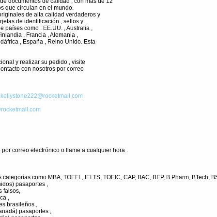
de documentos de calidad , con más de 12
s que circulan en el mundo.
riginales de alta calidad verdaderos y
rjetas de identificación , sellos y
e países como : EE.UU. , Australia ,
Finlandia , Francia , Alemania ,
udáfrica , España , Reino Unido. Esta
onal y realizar su pedido , visite
contacto con nosotros por correo
:
kellystone222@rocketmail.com
rocketmail.com
por correo electrónico o llame a cualquier hora .
as categorías como MBA, TOEFL, IELTS, TOEIC, CAP, BAC, BEP, B.Pharm, BTech, BSN
idos) pasaportes ,
 falsos,
ca ,
es brasileños ,
anadá) pasaportes ,