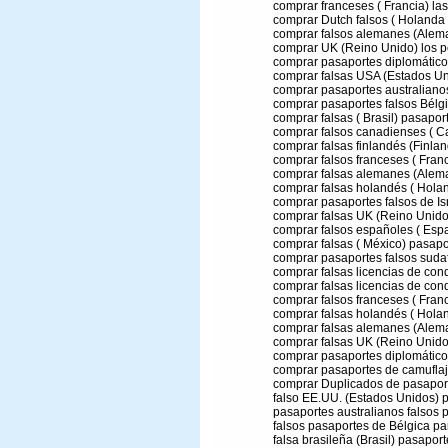
comprar franceses ( Francia) las
comprar Dutch falsos ( Holanda
comprar falsos alemanes (Alema
comprar UK (Reino Unido) los pe
comprar pasaportes diplomáticos
comprar falsas USA (Estados Un
comprar pasaportes australianos
comprar pasaportes falsos Bélgi
comprar falsas ( Brasil) pasapor
comprar falsos canadienses ( C
comprar falsas finlandés (Finlan
comprar falsos franceses ( Franc
comprar falsas alemanes (Alema
comprar falsas holandés ( Holan
comprar pasaportes falsos de Isr
comprar falsas UK (Reino Unido
comprar falsos españoles ( Esp
comprar falsas ( México) pasapo
comprar pasaportes falsos sudaf
comprar falsas licencias de cond
comprar falsas licencias de con
comprar falsos franceses ( Franci
comprar falsas holandés ( Hola
comprar falsas alemanes (Alema
comprar falsas UK (Reino Unido
comprar pasaportes diplomáticos
comprar pasaportes de camuflaj
comprar Duplicados de pasaport
falso EE.UU. (Estados Unidos) p
pasaportes australianos falsos p
falsos pasaportes de Bélgica par
falsa brasileña (Brasil) pasaport