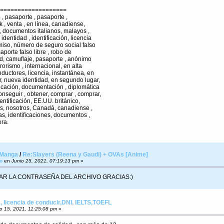
===================
o , pasaporte , pasaporte ,
 uk , venta , en línea, canadiense,
 , documentos italianos, malayos ,
identidad , identificación, licencia
miso, número de seguro social falso
aporte falso libre , robo de
dad, camuflaje, pasaporte , anónimo
rrorismo , internacional, en alta
nductores, licencia, instantánea, en
or, nueva identidad, en segundo lugar,
ificación, documentación , diplomática
onseguir , obtener, comprar , comprar,
dentificación, EE.UU. británico,
os, nosotros, Canadá, canadiense ,
tas, identificaciones, documentos ,
era.
 Manga
/
Re:Slayers (Reena y Gaudi) + OVAs [Anime]
o
en
Junio 25, 2021, 07:19:13 pm
»
AR LA CONTRASEÑA DEL ARCHIVO GRACIAS:)
 licencia de conducir,DNI, IELTS,TOEFL
o 15, 2021, 11:25:08 pm
»