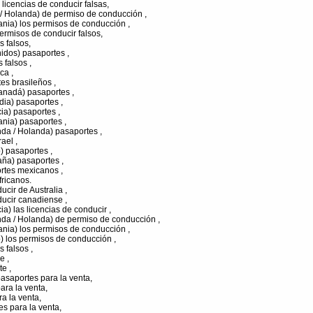
 licencias de conducir falsas,
 / Holanda) de permiso de conducción ,
nia) los permisos de conducción ,
rmisos de conducir falsos,
 falsos,
idos) pasaportes ,
 falsos ,
ca ,
tes brasileños ,
anadá) pasaportes ,
dia) pasaportes ,
ia) pasaportes ,
nia) pasaportes ,
da / Holanda) pasaportes ,
ael ,
) pasaportes ,
aña) pasaportes ,
rtes mexicanos ,
ricanos.
ucir de Australia ,
ducir canadiense ,
a) las licencias de conducir ,
nda / Holanda) de permiso de conducción ,
nia) los permisos de conducción ,
) los permisos de conducción ,
 falsos ,
e ,
e ,
asaportes para la venta,
ara la venta,
a la venta,
es para la venta,