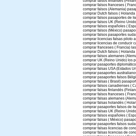
comprar falsos finlandés (Finlan
comprar falsos franceses ( Franc
comprar falsos (Alemania) pasa
comprar Dutch falsos ( Holanda 
comprar falsos pasaportes de Isr
comprar falsos UK (Reino Unido
comprar falsos españoles ( Esp
comprar falsos (México) pasapo
comprar falsos pasaportes sudaf
comprar licencias falsas piloto a
comprar licencias de conducir c
comprar franceses ( Francia) las
comprar Dutch falsos ( Holanda
comprar falsos alemanes (Alema
comprar UK (Reino Unido) los pe
comprar pasaportes diplomáticos
comprar falsas USA (Estados Un
comprar pasaportes australianos
comprar pasaportes falsos Bélgi
comprar falsas ( Brasil) pasapor
comprar falsos canadienses ( C
comprar falsas finlandés (Finlan
comprar falsos franceses ( Franc
comprar falsas alemanes (Alema
comprar falsas holandés ( Holan
comprar pasaportes falsos de Isr
comprar falsas UK (Reino Unido
comprar falsos españoles ( Esp
comprar falsas ( México) pasapo
comprar pasaportes falsos sudaf
comprar falsas licencias de cond
comprar falsas licencias de con