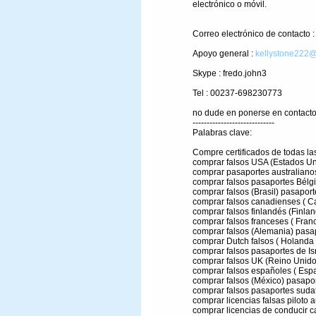
electrónico o móvil.
Correo electrónico de contacto 
Apoyo general :
kellystone222@
Skype : fredo.john3
Tel : 00237-698230773
no dude en ponerse en contacto 
-----------------------------
Palabras clave:
Compre certificados de todas l
comprar falsos USA (Estados Un
comprar pasaportes australianos
comprar falsos pasaportes Bélgi
comprar falsos (Brasil) pasaport
comprar falsos canadienses ( C
comprar falsos finlandés (Finlan
comprar falsos franceses ( Franc
comprar falsos (Alemania) pasa
comprar Dutch falsos ( Holanda 
comprar falsos pasaportes de Isr
comprar falsos UK (Reino Unido
comprar falsos españoles ( Esp
comprar falsos (México) pasapo
comprar falsos pasaportes sudaf
comprar licencias falsas piloto a
comprar licencias de conducir c