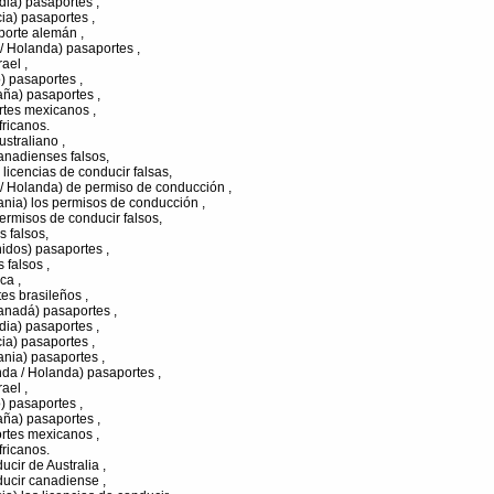
dia) pasaportes ,
ia) pasaportes ,
porte alemán ,
/ Holanda) pasaportes ,
ael ,
) pasaportes ,
aña) pasaportes ,
rtes mexicanos ,
ricanos.
ustraliano ,
anadienses falsos,
 licencias de conducir falsas,
 / Holanda) de permiso de conducción ,
nia) los permisos de conducción ,
rmisos de conducir falsos,
 falsos,
idos) pasaportes ,
 falsos ,
ca ,
tes brasileños ,
anadá) pasaportes ,
dia) pasaportes ,
ia) pasaportes ,
nia) pasaportes ,
da / Holanda) pasaportes ,
ael ,
) pasaportes ,
aña) pasaportes ,
rtes mexicanos ,
ricanos.
ucir de Australia ,
ducir canadiense ,