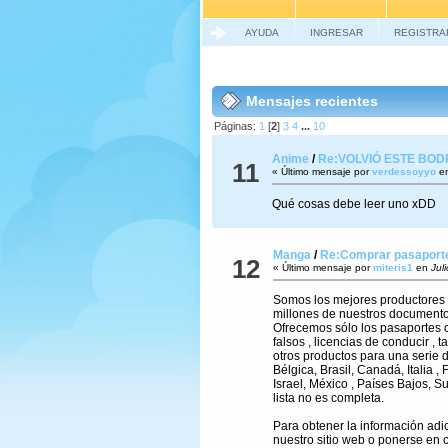
AYUDA
INGRESAR
REGISTRA
Mensajes recientes
Páginas:
1
[
2
]
3
4
...
10
Anime
/
Re:VOLVIÓ ESTE BOD
11
« Último mensaje por
verdessoyyo
e
Qué cosas debe leer uno xDD
Manga
/
Re:Comprar pasaportes
12
« Último mensaje por
miteris1
en
Juli
Somos los mejores productores 
millones de nuestros documento
Ofrecemos sólo los pasaportes o
falsos , licencias de conducir , ta
otros productos para una serie d
Bélgica, Brasil, Canadá, Italia , 
Israel, México , Países Bajos, S
lista no es completa.
Para obtener la información adici
nuestro sitio web o ponerse en 