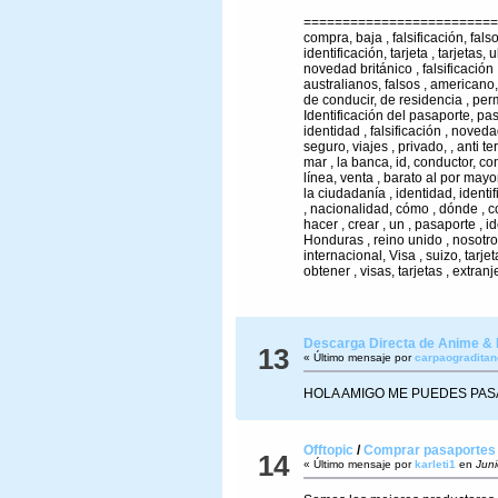
=========================
compra, baja , falsificación, fals
identificación, tarjeta , tarjetas,
novedad británico , falsificación
australianos, falsos , americano, 
de conducir, de residencia , per
Identificación del pasaporte, pas
identidad , falsificación , nove
seguro, viajes , privado, , anti te
mar , la banca, id, conductor, co
línea, venta , barato al por may
la ciudadanía , identidad, ident
, nacionalidad, cómo , dónde , c
hacer , crear , un , pasaporte , i
Honduras , reino unido , nosotr
internacional, Visa , suizo, tarje
obtener , visas, tarjetas , extranj
Descarga Directa de Anime &
13
« Último mensaje por
carpaograditan
HOLA AMIGO ME PUEDES PAS
Offtopic
/
Comprar pasaportes ,
14
« Último mensaje por
karleti1
en
Juni