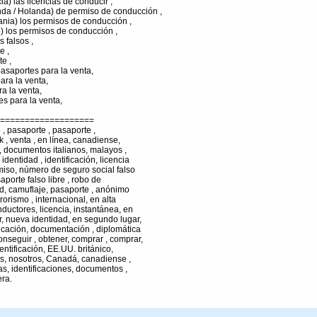
a) las licencias de conducir ,
nda / Holanda) de permiso de conducción ,
nia) los permisos de conducción ,
) los permisos de conducción ,
 falsos ,
e ,
e ,
asaportes para la venta,
ara la venta,
a la venta,
es para la venta,
===================
o , pasaporte , pasaporte ,
 uk , venta , en línea, canadiense,
 , documentos italianos, malayos ,
identidad , identificación, licencia
miso, número de seguro social falso
aporte falso libre , robo de
dad, camuflaje, pasaporte , anónimo
rrorismo , internacional, en alta
nductores, licencia, instantánea, en
or, nueva identidad, en segundo lugar,
ificación, documentación , diplomática
onseguir , obtener, comprar , comprar,
dentificación, EE.UU. británico,
os, nosotros, Canadá, canadiense ,
tas, identificaciones, documentos ,
era.