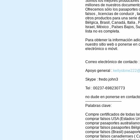
Somos los mejores productores 
millones de nuestros documento
Ofrecemos sólo los pasaportes o
falsos , licencias de conducir , ta
otros productos para una serie d
Bélgica, Brasil, Canadá, Italia , 
Israel, México , Países Bajos, S
lista no es completa.
Para obtener la información adici
nuestro sitio web o ponerse en 
electrónico o móvil.
Correo electrónico de contacto 
Apoyo general :
kellystone222@
Skype : fredo.john3
Tel : 00237-698230773
no dude en ponerse en contacto 
-----------------------------
Palabras clave:
Compre certificados de todas l
comprar falsos USA (Estados Un
comprar pasaportes australianos
comprar falsos pasaportes Bélgi
comprar falsos (Brasil) pasaport
comprar falsos canadienses ( C