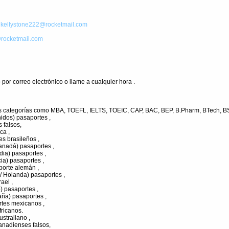
:
kellystone222@rocketmail.com
rocketmail.com
por correo electrónico o llame a cualquier hora .
as categorías como MBA, TOEFL, IELTS, TOEIC, CAP, BAC, BEP, B.Pharm, BTech, BSN
idos) pasaportes ,
 falsos,
ca ,
es brasileños ,
anadá) pasaportes ,
dia) pasaportes ,
ia) pasaportes ,
porte alemán ,
/ Holanda) pasaportes ,
ael ,
) pasaportes ,
aña) pasaportes ,
rtes mexicanos ,
ricanos.
ustraliano ,
anadienses falsos,