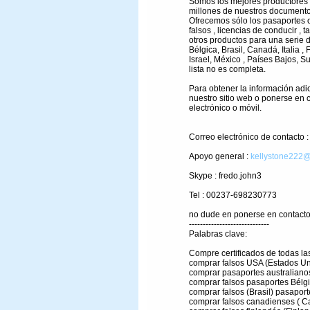
Somos los mejores productores 
millones de nuestros documento
Ofrecemos sólo los pasaportes o
falsos , licencias de conducir , ta
otros productos para una serie d
Bélgica, Brasil, Canadá, Italia , 
Israel, México , Países Bajos, S
lista no es completa.
Para obtener la información adici
nuestro sitio web o ponerse en 
electrónico o móvil.
Correo electrónico de contacto 
Apoyo general :
kellystone222@
Skype : fredo.john3
Tel : 00237-698230773
no dude en ponerse en contacto 
-----------------------------
Palabras clave:
Compre certificados de todas l
comprar falsos USA (Estados Un
comprar pasaportes australianos
comprar falsos pasaportes Bélgi
comprar falsos (Brasil) pasaport
comprar falsos canadienses ( C