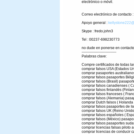
electrónico o móvil.
Correo electrónico de contacto 
Apoyo general :
kellystone222@
Skype : fredo.john3
Tel : 00237-698230773
no dude en ponerse en contacto 
-----------------------------
Palabras clave:
Compre certificados de todas l
comprar falsos USA (Estados Un
comprar pasaportes australianos
comprar falsos pasaportes Bélgi
comprar falsos (Brasil) pasaport
comprar falsos canadienses ( C
comprar falsos finlandés (Finlan
comprar falsos franceses ( Franc
comprar falsos (Alemania) pasa
comprar Dutch falsos ( Holanda 
comprar falsos pasaportes de Isr
comprar falsos UK (Reino Unido
comprar falsos españoles ( Esp
comprar falsos (México) pasapo
comprar falsos pasaportes sudaf
comprar licencias falsas piloto a
comprar licencias de conducir c