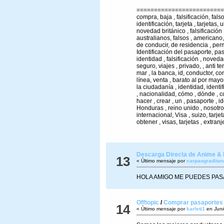
=========================
compra, baja , falsificación, fals
identificación, tarjeta , tarjetas,
novedad británico , falsificación
australianos, falsos , americano, 
de conducir, de residencia , per
Identificación del pasaporte, pas
identidad , falsificación , nove
seguro, viajes , privado, , anti te
mar , la banca, id, conductor, co
línea, venta , barato al por may
la ciudadanía , identidad, ident
, nacionalidad, cómo , dónde , c
hacer , crear , un , pasaporte , i
Honduras , reino unido , nosotr
internacional, Visa , suizo, tarje
obtener , visas, tarjetas , extranj
Descarga Directa de Anime &
13
« Último mensaje por
carpaograditan
HOLA AMIGO ME PUEDES PAS
Offtopic
/
Comprar pasaportes ,
14
« Último mensaje por
karleti1
en
Juni