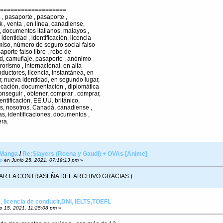
===================
o , pasaporte , pasaporte ,
 uk , venta , en línea, canadiense,
 , documentos italianos, malayos ,
identidad , identificación, licencia
miso, número de seguro social falso
aporte falso libre , robo de
dad, camuflaje, pasaporte , anónimo
rrorismo , internacional, en alta
nductores, licencia, instantánea, en
or, nueva identidad, en segundo lugar,
ificación, documentación , diplomática
onseguir , obtener, comprar , comprar,
dentificación, EE.UU. británico,
os, nosotros, Canadá, canadiense ,
tas, identificaciones, documentos ,
era.
 Manga
/
Re:Slayers (Reena y Gaudi) + OVAs [Anime]
o
en
Junio 25, 2021, 07:19:13 pm
»
AR LA CONTRASEÑA DEL ARCHIVO GRACIAS:)
 licencia de conducir,DNI, IELTS,TOEFL
o 15, 2021, 11:25:08 pm
»