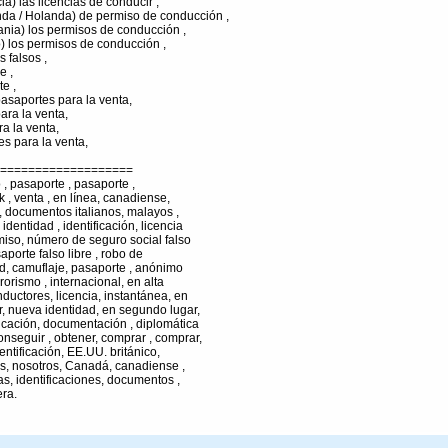
a) las licencias de conducir ,
nda / Holanda) de permiso de conducción ,
nia) los permisos de conducción ,
) los permisos de conducción ,
 falsos ,
e ,
e ,
asaportes para la venta,
ara la venta,
a la venta,
es para la venta,
===================
o , pasaporte , pasaporte ,
 uk , venta , en línea, canadiense,
 , documentos italianos, malayos ,
identidad , identificación, licencia
miso, número de seguro social falso
aporte falso libre , robo de
dad, camuflaje, pasaporte , anónimo
rrorismo , internacional, en alta
nductores, licencia, instantánea, en
or, nueva identidad, en segundo lugar,
ificación, documentación , diplomática
onseguir , obtener, comprar , comprar,
dentificación, EE.UU. británico,
os, nosotros, Canadá, canadiense ,
tas, identificaciones, documentos ,
era.