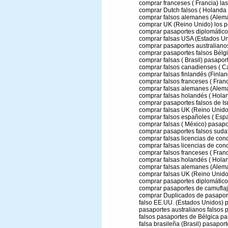
comprar franceses ( Francia) las
comprar Dutch falsos ( Holanda
comprar falsos alemanes (Alema
comprar UK (Reino Unido) los pe
comprar pasaportes diplomáticos
comprar falsas USA (Estados Un
comprar pasaportes australianos
comprar pasaportes falsos Bélgi
comprar falsas ( Brasil) pasapor
comprar falsos canadienses ( C
comprar falsas finlandés (Finlan
comprar falsos franceses ( Franc
comprar falsas alemanes (Alema
comprar falsas holandés ( Holan
comprar pasaportes falsos de Isr
comprar falsas UK (Reino Unido
comprar falsos españoles ( Esp
comprar falsas ( México) pasapo
comprar pasaportes falsos sudaf
comprar falsas licencias de cond
comprar falsas licencias de con
comprar falsos franceses ( Franci
comprar falsas holandés ( Hola
comprar falsas alemanes (Alema
comprar falsas UK (Reino Unido
comprar pasaportes diplomáticos
comprar pasaportes de camuflaj
comprar Duplicados de pasaport
falso EE.UU. (Estados Unidos) p
pasaportes australianos falsos p
falsos pasaportes de Bélgica par
falsa brasileña (Brasil) pasaport