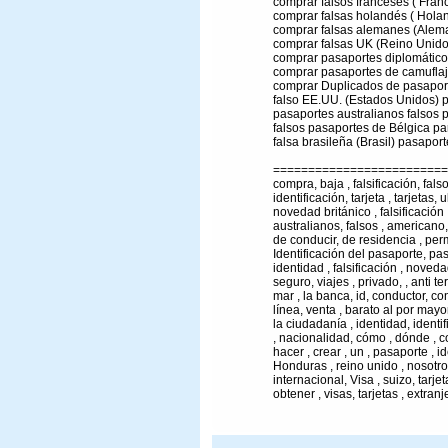
comprar falsos franceses ( Franci
comprar falsas holandés ( Hola
comprar falsas alemanes (Alema
comprar falsas UK (Reino Unido
comprar pasaportes diplomáticos
comprar pasaportes de camuflaj
comprar Duplicados de pasaport
falso EE.UU. (Estados Unidos) p
pasaportes australianos falsos p
falsos pasaportes de Bélgica par
falsa brasileña (Brasil) pasaport
=========================
compra, baja , falsificación, fals
identificación, tarjeta , tarjetas,
novedad británico , falsificación
australianos, falsos , americano, 
de conducir, de residencia , per
Identificación del pasaporte, pas
identidad , falsificación , nove
seguro, viajes , privado, , anti te
mar , la banca, id, conductor, co
línea, venta , barato al por may
la ciudadanía , identidad, ident
, nacionalidad, cómo , dónde , c
hacer , crear , un , pasaporte , i
Honduras , reino unido , nosotr
internacional, Visa , suizo, tarje
obtener , visas, tarjetas , extranj