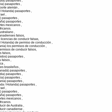
dia) pasaportes ,
ia) pasaportes ,
porte alemán ,
/ Holanda) pasaportes ,
ael ,
) pasaportes ,
aña) pasaportes ,
rtes mexicanos ,
ricanos.
ustraliano ,
anadienses falsos,
 licencias de conducir falsas,
 / Holanda) de permiso de conducción ,
nia) los permisos de conducción ,
rmisos de conducir falsos,
 falsos,
idos) pasaportes ,
 falsos ,
ca ,
tes brasileños ,
anadá) pasaportes ,
dia) pasaportes ,
ia) pasaportes ,
nia) pasaportes ,
da / Holanda) pasaportes ,
ael ,
) pasaportes ,
aña) pasaportes ,
rtes mexicanos ,
ricanos.
ucir de Australia ,
ducir canadiense ,