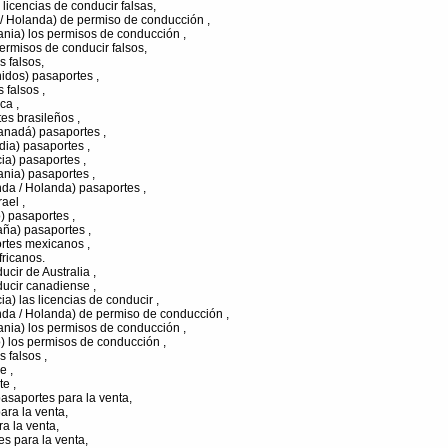
 licencias de conducir falsas,
 / Holanda) de permiso de conducción ,
nia) los permisos de conducción ,
rmisos de conducir falsos,
 falsos,
idos) pasaportes ,
 falsos ,
ca ,
tes brasileños ,
anadá) pasaportes ,
dia) pasaportes ,
ia) pasaportes ,
nia) pasaportes ,
da / Holanda) pasaportes ,
ael ,
) pasaportes ,
aña) pasaportes ,
rtes mexicanos ,
ricanos.
ucir de Australia ,
ducir canadiense ,
a) las licencias de conducir ,
nda / Holanda) de permiso de conducción ,
nia) los permisos de conducción ,
) los permisos de conducción ,
 falsos ,
e ,
e ,
asaportes para la venta,
ara la venta,
a la venta,
es para la venta,