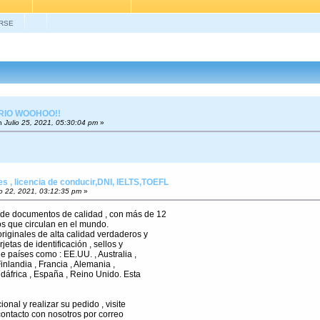
RSE
RIO WOOHOO!!
n
Julio 25, 2021, 05:30:04 pm
»
 , licencia de conducir,DNI, IELTS,TOEFL
o 22, 2021, 03:12:35 pm
»
de documentos de calidad , con más de 12
s que circulan en el mundo.
riginales de alta calidad verdaderos y
rjetas de identificación , sellos y
e países como : EE.UU. , Australia ,
Finlandia , Francia , Alemania ,
udáfrica , España , Reino Unido. Esta
onal y realizar su pedido , visite
contacto con nosotros por correo