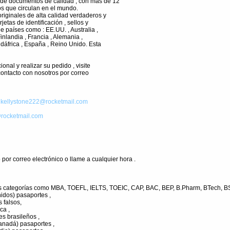
de documentos de calidad , con más de 12
s que circulan en el mundo.
riginales de alta calidad verdaderos y
rjetas de identificación , sellos y
e países como : EE.UU. , Australia ,
Finlandia , Francia , Alemania ,
udáfrica , España , Reino Unido. Esta
onal y realizar su pedido , visite
contacto con nosotros por correo
:
kellystone222@rocketmail.com
rocketmail.com
por correo electrónico o llame a cualquier hora .
as categorías como MBA, TOEFL, IELTS, TOEIC, CAP, BAC, BEP, B.Pharm, BTech, BSN
idos) pasaportes ,
 falsos,
ca ,
es brasileños ,
anadá) pasaportes ,