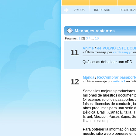
AYUDA
INGRESAR
REGISTRA
Mensajes recientes
Páginas:
1
[
2
]
3
4
...
10
Anime
/
Re:VOLVIÓ ESTE BOD
11
« Último mensaje por
verdessoyyo
e
Qué cosas debe leer uno xDD
Manga
/
Re:Comprar pasaportes
12
« Último mensaje por
miteris1
en
Juli
Somos los mejores productores 
millones de nuestros documento
Ofrecemos sólo los pasaportes o
falsos , licencias de conducir , ta
otros productos para una serie d
Bélgica, Brasil, Canadá, Italia , 
Israel, México , Países Bajos, S
lista no es completa.
Para obtener la información adici
nuestro sitio web o ponerse en 