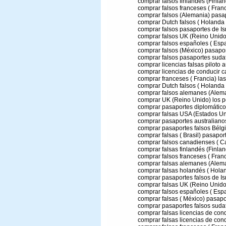
comprar falsos finlandés (Finlan
comprar falsos franceses ( Franc
comprar falsos (Alemania) pasa
comprar Dutch falsos ( Holanda 
comprar falsos pasaportes de Isr
comprar falsos UK (Reino Unido
comprar falsos españoles ( Esp
comprar falsos (México) pasapo
comprar falsos pasaportes sudaf
comprar licencias falsas piloto a
comprar licencias de conducir c
comprar franceses ( Francia) las
comprar Dutch falsos ( Holanda
comprar falsos alemanes (Alema
comprar UK (Reino Unido) los pe
comprar pasaportes diplomáticos
comprar falsas USA (Estados Un
comprar pasaportes australianos
comprar pasaportes falsos Bélgi
comprar falsas ( Brasil) pasapor
comprar falsos canadienses ( C
comprar falsas finlandés (Finlan
comprar falsos franceses ( Franc
comprar falsas alemanes (Alema
comprar falsas holandés ( Holan
comprar pasaportes falsos de Isr
comprar falsas UK (Reino Unido
comprar falsos españoles ( Esp
comprar falsas ( México) pasapo
comprar pasaportes falsos sudaf
comprar falsas licencias de cond
comprar falsas licencias de con