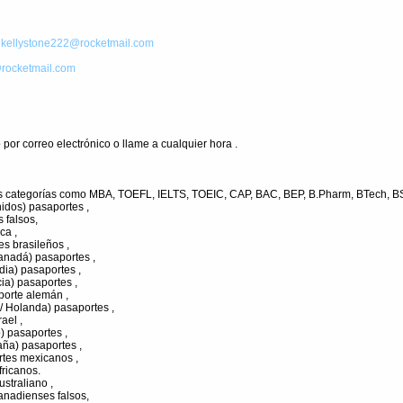
:
kellystone222@rocketmail.com
rocketmail.com
por correo electrónico o llame a cualquier hora .
as categorías como MBA, TOEFL, IELTS, TOEIC, CAP, BAC, BEP, B.Pharm, BTech, BSN
idos) pasaportes ,
 falsos,
ca ,
es brasileños ,
anadá) pasaportes ,
dia) pasaportes ,
ia) pasaportes ,
porte alemán ,
/ Holanda) pasaportes ,
ael ,
) pasaportes ,
aña) pasaportes ,
rtes mexicanos ,
ricanos.
ustraliano ,
anadienses falsos,