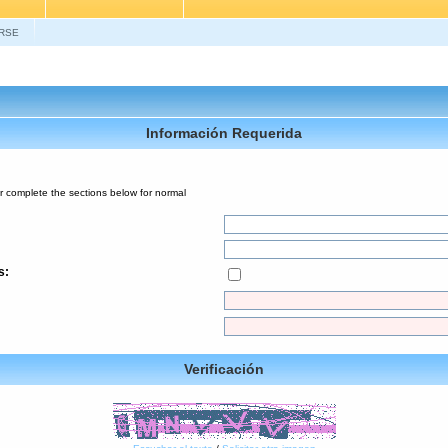
RSE
Información Requerida
r complete the sections below for normal
s:
Verificación