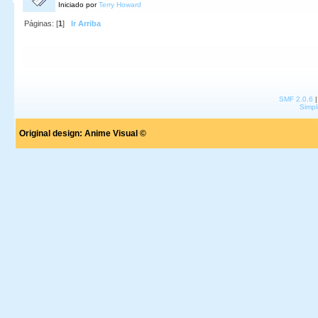
Iniciado por
Terry Howard
Páginas: [
1
]
Ir Arriba
SMF 2.0.6
Simpl
Original design:
Anime Visual ©