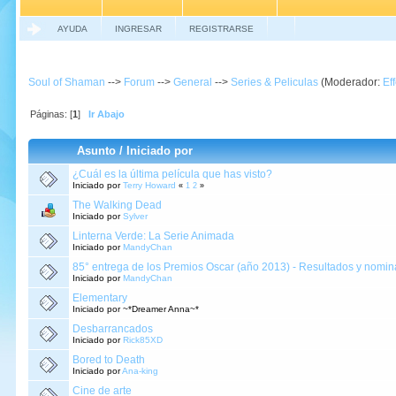
AYUDA
INGRESAR
REGISTRARSE
Soul of Shaman
-->
Forum
-->
General
-->
Series & Peliculas
(Moderador:
Ef
Páginas: [
1
]
Ir Abajo
Asunto
/
Iniciado por
¿Cuál es la última película que has visto?
Iniciado por
Terry Howard
«
1
2
»
The Walking Dead
Iniciado por
Sylver
Linterna Verde: La Serie Animada
Iniciado por
MandyChan
85° entrega de los Premios Oscar (año 2013) - Resultados y nomi
Iniciado por
MandyChan
Elementary
Iniciado por ~*Dreamer Anna~*
Desbarrancados
Iniciado por
Rick85XD
Bored to Death
Iniciado por
Ana-king
Cine de arte