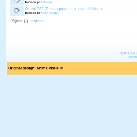
Iniciado por
Mokou
Okami PS2 (Desbloqueables + Invencibilidad)
Iniciado por
MandyChan
Páginas: [
1
]
Ir Arriba
SMF 2.0.6
Simpl
Original design:
Anime Visual ©