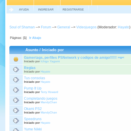
AYUDA
INGRESAR
REGISTRARSE
Soul of Shaman
-->
Forum
-->
General
-->
Videojuegos
(Moderador:
Hayato
)
Páginas: [
1
]
Ir Abajo
Asunto
/
Iniciado por
Gamertags, perfiles PSNetwork y codigos de amigo!!!!!! >w<
Iniciado por
Ichigo Yagami
Reglas
Iniciado por
Hayato
Tus consolas
Iniciado por
Hayato
Pump It Up
Iniciado por
Terry Howard
Completando juegos
Iniciado por
MandyChan
Okami PS2
Iniciado por
MandyChan
Speedruns
Iniciado por
Hayato
Yume Nikki