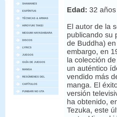
SHAMANES
Edad:
32 años
ESPÍRITUS
TÉCNICAS & ARMAS
El autor de la 
HIROYUKI TAKEI
publicando su 
MEGUMI HAYASHIBARA
DISCOS
de Buddha) en
LYRICS
embargo, en 19
JUEGOS
la colección d
GUÍA DE JUEGOS
un auténtico í
MANGA
vendido más de
RESÚMENES DEL
manga. El éxito
MANGA
CAPÍTULOS
versión televis
ESPECIALES / OVAS
FUNBARI NO UTA
ha obtenido, e
Tezuka, este ú