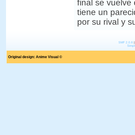
final se vuelve
tiene un parec
por su rival y s
SMF 2.0.6
Simpl
Original design:
Anime Visual ©