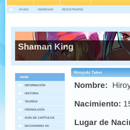
AYUDA
INGRESAR
REGISTRARSE
Shaman King
Hiroyuki Takei
ANIME
Nombre:
Hiroy
INFORMACIÓN
GENERAL
HISTORIA
Nacimiento:
15
TEORÍAS
CRONOLOGÍA
GUÍA DE CAPÍTULOS
Lugar de Naci
DICCIONARIO SK