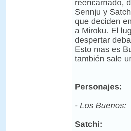
reencarnado, d
Sennju y Satch
que deciden em
a Miroku. El lu
despertar debaj
Esto mas es Bu
también sale u
Personajes:
- Los Buenos:
Satchi: