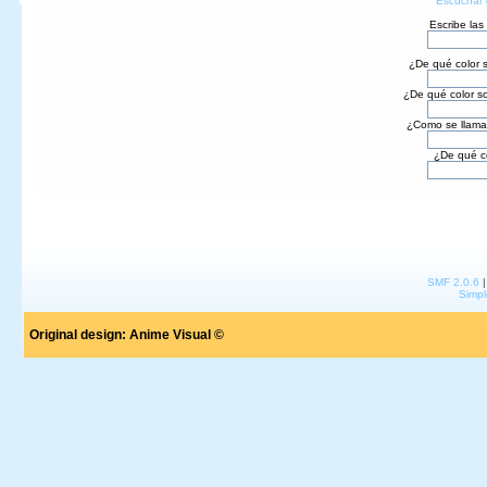
Escuchar e
Escribe las
¿De qué color s
¿De qué color so
¿Como se llama
¿De qué co
SMF 2.0.6
Simpl
Original design:
Anime Visual ©