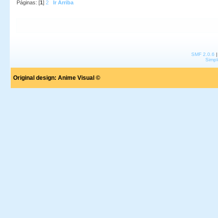
Páginas: [
1
]
2
Ir Arriba
SMF 2.0.6
Simpl
Original design:
Anime Visual ©