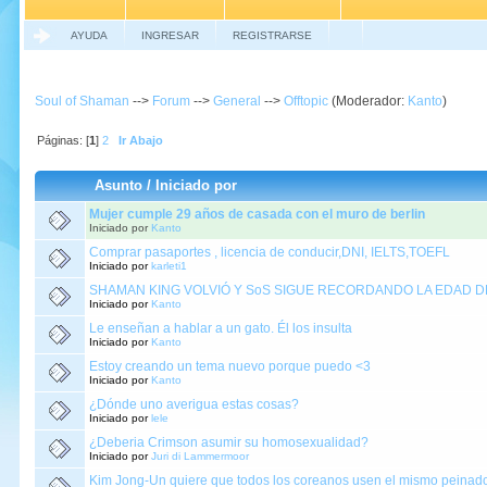
AYUDA
INGRESAR
REGISTRARSE
Soul of Shaman
-->
Forum
-->
General
-->
Offtopic
(Moderador:
Kanto
)
Páginas: [
1
]
2
Ir Abajo
Asunto
/
Iniciado por
Mujer cumple 29 años de casada con el muro de berlin
Iniciado por
Kanto
Comprar pasaportes , licencia de conducir,DNI, IELTS,TOEFL
Iniciado por
karleti1
SHAMAN KING VOLVIÓ Y SoS SIGUE RECORDANDO LA EDAD D
Iniciado por
Kanto
Le enseñan a hablar a un gato. Él los insulta
Iniciado por
Kanto
Estoy creando un tema nuevo porque puedo <3
Iniciado por
Kanto
¿Dónde uno averigua estas cosas?
Iniciado por
lele
¿Deberia Crimson asumir su homosexualidad?
Iniciado por
Juri di Lammermoor
Kim Jong-Un quiere que todos los coreanos usen el mismo peinad