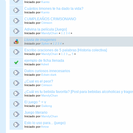
Iniciado por
Kanto
Cuántos limones te ha dado la vida?
Iniciado por
Kanto
CUMPLEAÑOS CRIMSONIANO
Iniciado por
Crimson
Adivina la película [Juego]
Iniciado por
MandyChan
«
1
2
3
4
»
Lluvia de imagenes
Iniciado por
Sylver
«
1
2
3
4
»
Escribo oraciones de 5 palabras [Historia colectiva]
Iniciado por
MandyChan
«
1
2
3
...
5
»
ejemplo de ficha llenada
Iniciado por
Adreil
Datos curiosos innecesarios
Iniciado por
Edwin-dark
¿Cual es el peor?
Iniciado por
Crimson
¿Cuál es tu bebida favorita? [Post para bebidas alcoholicas y trago
Iniciado por
MandyChan
El juego ^ < v
Iniciado por
Galiong
Juego literario
Iniciado por
MandyChan
Esto lo uso para... (juego)
Iniciado por
Arrow